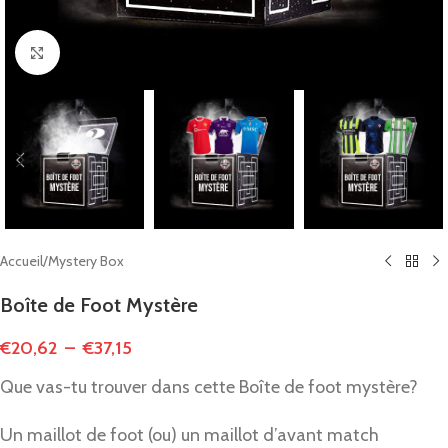
Click to enlarge
Accueil
/
Mystery Box
Boîte de Foot Mystère
€
20,62
–
€
37,15
Que vas-tu trouver dans cette Boîte de foot mystère?
Un maillot de foot (ou) un maillot d’avant match