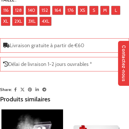
116
128
140
152
164
176
XS
S
M
L
XL
2XL
3XL
4XL
Livraison gratuite à partir de €60
Contactez-nous
Délai de livraison 1-2 jours ouvrables *
Share:
Produits similaires